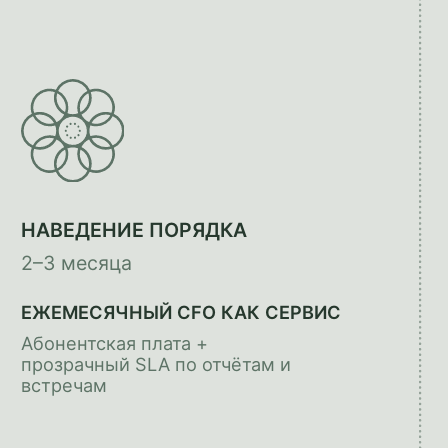
200+
Тыс. руб/мес
Финансовый директор в штате
стоит от
300 тыс. руб/мес + налоги + отпуска +
риски.
Аутсорс
— в 3 раза дешевле, а
результат тот же.