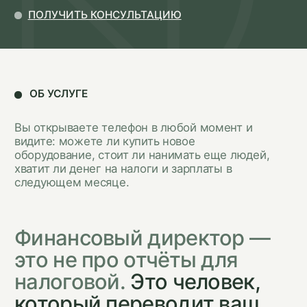
Вы открываете телефон в любой момент и
видите: можете ли купить новое
оборудование, стоит ли нанимать еще людей,
хватит ли денег на налоги и зарплаты в
следующем месяце.
Финансовый директор —
это не про отчёты для
налоговой.
Это человек,
который переводит ваш
бизнес на язык денег
и показывает, как
зарабатывать больше,
тратить меньше и спать
спокойно.
Управленческую отчетность
готовим как по российским
стандартам, так и МСФО
(в зависимости от требований
клиента)