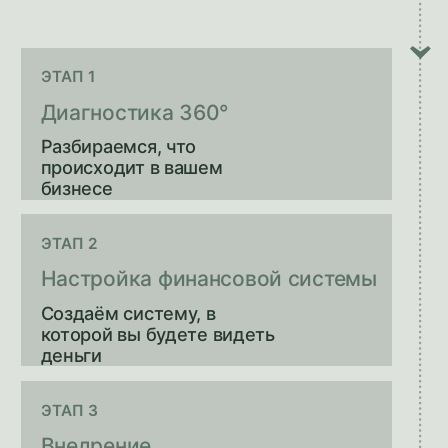
в решениях
Покупать оборудование? Нанимать
людей? Открывать филиал? Вы
знаете ответ, потому что видите
цифры.
Рост прибыли
+5-40%
Находим деньги, которые
«застряли» в бизнесе. Отрезаем
убыточное. Усиливаем
прибыльное.