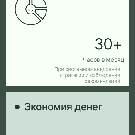
Партнерство,
Комплексный
а не исполнение
подход
Мы работаем как стратегический
Объединяем финан
партнёр: глубоко погружаемся в
управленческий уч
бизнес, понимаем цели и вызовы,
процессы, автома
внедряем решения и доводим их до
и инструменты раз
результата, беря ответственность за
юридические и нал
итог.
устойчивого роста
ОСТАВИТЬ ЗАЯВКУ НА КОНСУЛЬТАЦИЮ