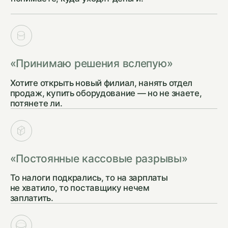
ЭТАПЫ РАБОТ
Системная
работа с вашим
бизнесом
ЭТАП 1