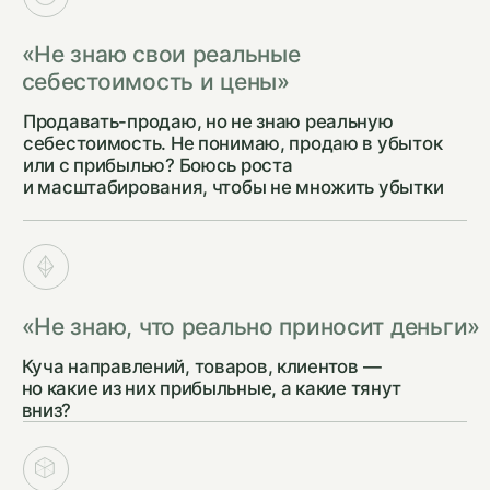
Диагностика 360°
Разбираемся, что
происходит в вашем
бизнесе
ЭТАП 2
Настройка финансовой системы
Создаём систему, в
которой вы будете видеть
деньги
ЭТАП 3
Внедрение
Запускаем
систему в работу
ЭТАП 4
Регулярная работа
Постоянно держим
руку на пульсе вашего
бизнеса