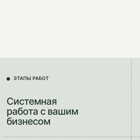
РЕЗУЛЬТАТЫ КЛИЕНТОВ
Что меняется в бизнесе
после внедрения
Прозрачная прибыль по направлениям
и продуктам, а не «в целом».
Контроль
над деньгами
Знаете на 3 месяца вперёд, когда
и сколько денег понадобится.
Кассовые разрывы остаются
в прошлом.
Уверенность