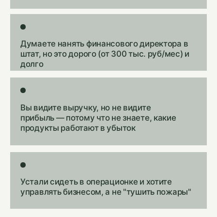
«Принимаю решения вслепую»
Хотите открыть новый филиал, нанять отдел
продаж, купить оборудование — но не знаете,
потянете ли.
«Постоянные кассовые разрывы»
То налоги подкрались, то на зарплаты
не хватило, то поставщику нечем
заплатить.
«Не знаю свои реальные
себестоимость и цены»
Продавать-продаю, но не знаю реальную
себестоимость. Не понимаю, продаю в убыток
или с прибылью? Боюсь роста
и масштабирования, чтобы не множить убытки