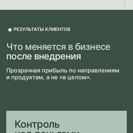
ОСТАВИТЬ ЗАЯВКУ НА КОНСУЛЬТАЦИЮ
Запишитесь на
бесплатную встречу
с
финансовым директором
Без воды, без продаж в лоб.
Только конкретика и цифры.
На встрече мы разберём вашу ситуацию
с финансами, покажем,
где теряете деньги
прямо сейчас, посчитаем,
сколько сможете
сэкономить и заработать
и предложим
план
работы под ваш бизнес.
Длительность — 60 минут
После встречи вы:
ПОЙМЁТЕ, ЧТО НЕ ТАК С
ФИНАНСАМИ В ВАШЕМ БИЗНЕСЕ
ПОЛУЧИТЕ 3-5 КОНКРЕТНЫХ РЕКОМЕНДАЦИЙ,