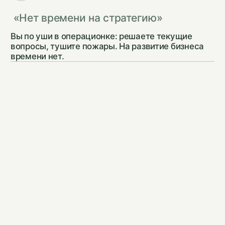
ЭТАП 5
Стратегическое
развитие — по запросу
Помогаем расти и зарабатывать больше
НАВЕДЕНИЕ ПОРЯДКА
2–3 месяца
ЕЖЕМЕСЯЧНЫЙ CFO КАК СЕРВИС
Абонентская плата +
прозрачный SLA по отчётам и
встречам