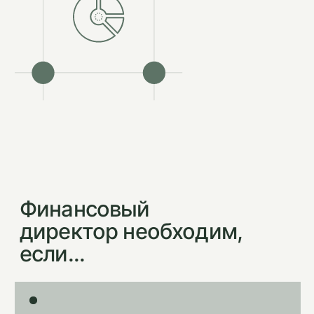
Боитесь крупных покупок — вдруг
не хватит на зарплаты или налоги
Принимаете решения интуитивно,
потому что цифр либо нет, либо они
непонятные
Хотите расти, но не знаете,
куда вкладывать деньги
Думаете нанять финансового директора в
штат, но это дорого (от 300 тыс. руб/мес) и
долго
Вы видите выручку, но не видите
прибыль — потому что не знаете, какие
продукты работают в убыток